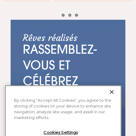
Item 1
Item 2
Item 3
Rêves réalisés
RASSEMBLEZ-
VOUS ET
CÉLÉBREZ
By clicking “Accept All Cookies”, you agree to the
Affaires, plaisir ou le « je fais » de vos
storing of cookies on your device to enhance site
navigation, analyze site usage, and assist in our
rêves, se réunir au Max Beach Resort
marketing efforts.
est une bouffée d'air frais et
Cookies Settings
océanique. Réservez un étage entier