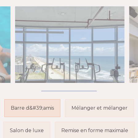
FORME
MAXIMALE
Transpirez au lever du soleil,
étendez-vous au coucher du soleil
ou faites du vélo sur la plage toute
la journée. C'est bien plus qu'une
salle de sport.
Barre d&#39;amis
Mélanger et mélanger
Salon de luxe
Remise en forme maximale