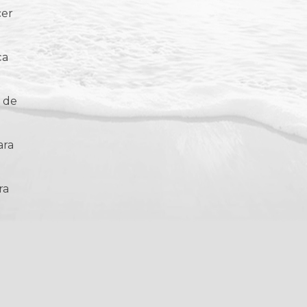
cer
ça
s de
ara
ra