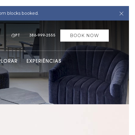
Clos
oom blocks booked.
BOOK NOW
PT
386-999-2555
PLORAR
EXPERIÊNCIAS
Ne